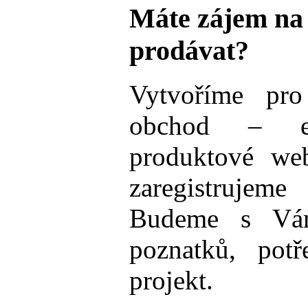
Máte zájem na 
prodávat?
Vytvoříme pro
obchod – es
produktové we
zaregistrujeme
Budeme s Vám
poznatků, pot
projekt.