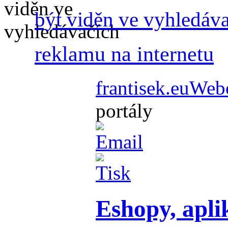
být viděn ve vyhledáv
reklamu na internetu
frantisek.eu
Webo
portály
Eshopy, apli