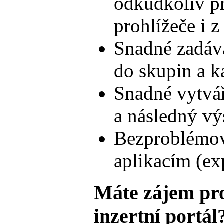
odkudkoliv př
prohlížeče i z
Snadné zadává
do skupin a ka
Snadné vytvář
a následný vý
Bezproblémov
aplikacím (ex
Máte zájem pro
inzertní portál