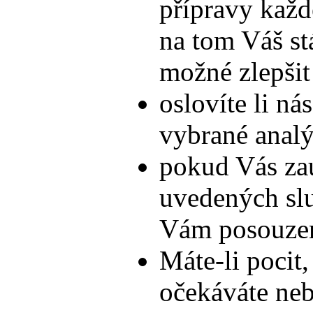
přípravy každ
na tom Váš stá
možné zlepšit
oslovíte li ná
vybrané anal
pokud Vás zau
uvedených slu
Vám posouze
Máte-li pocit,
očekáváte nebo