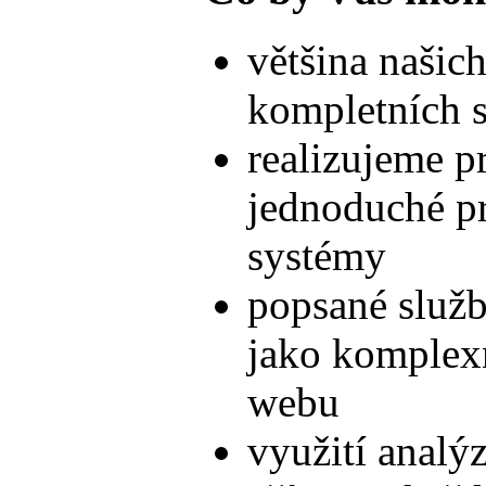
většina našic
kompletních 
realizujeme pr
jednoduché pr
systémy
popsané služb
jako komplexní
webu
využití analý