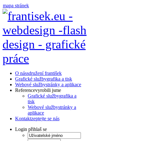
mapa stránek
O nás
sdružení františek
Grafické služby
grafika a tisk
Webové služby
stránky a aplikace
Reference
vyrobili jsme
Grafické služby
grafika a
tisk
Webové služby
stránky a
aplikace
Kontakt
zeptejte se nás
Login
přihlaš se