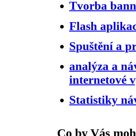
Tvorba bann
Flash aplika
Spuštění a p
analýza a ná
internetové 
Statistiky ná
Co by Vás moh