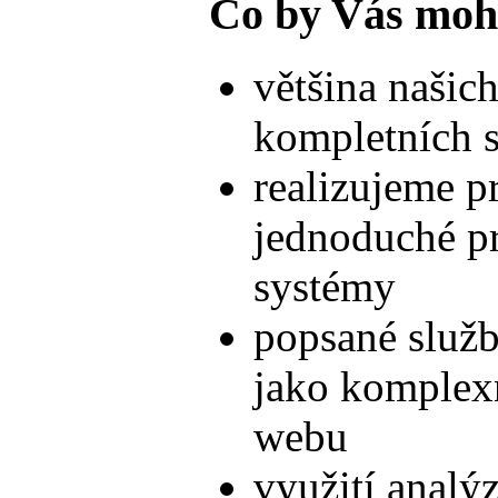
Co by Vás moh
většina našic
kompletních 
realizujeme pr
jednoduché pr
systémy
popsané služb
jako komplexní
webu
využití analý