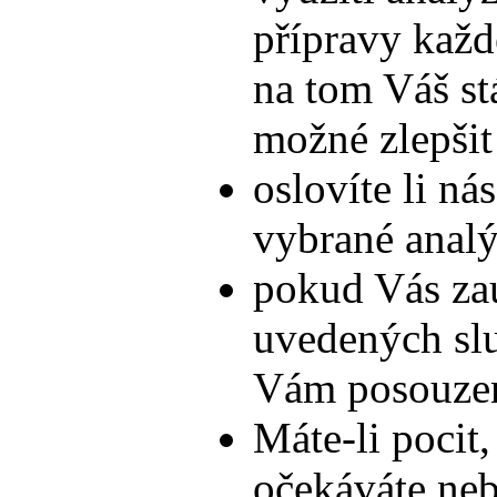
přípravy každ
na tom Váš stá
možné zlepšit
oslovíte li ná
vybrané anal
pokud Vás zau
uvedených slu
Vám posouze
Máte-li pocit,
očekáváte nebo