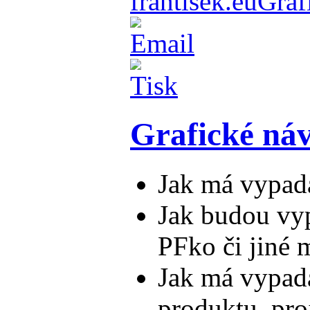
frantisek.eu
Graf
Grafické ná
Jak má vypad
Jak budou vyp
PFko či jiné 
Jak má vypada
produktu, pro