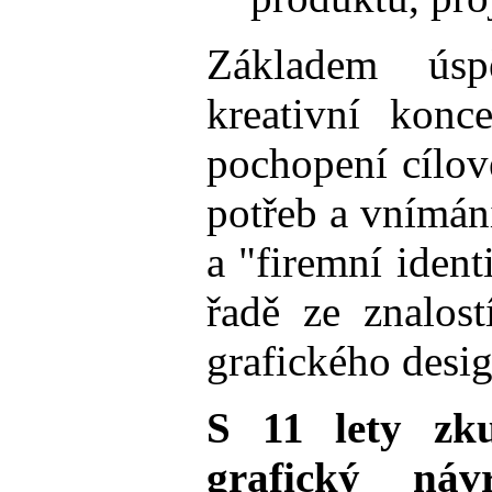
Základem úsp
kreativní konc
pochopení cílov
potřeb a vnímání
a "firemní ident
řadě ze znalos
grafického desi
S 11 lety zku
grafický náv