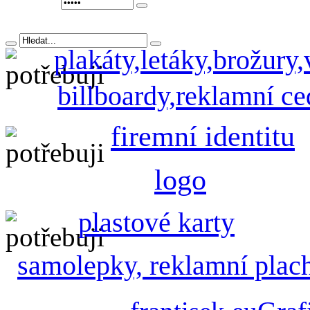
plakáty,letáky,brožury,
billboardy,reklamní ced
firemní identitu
logo
plastové karty
samolepky, reklamní plac