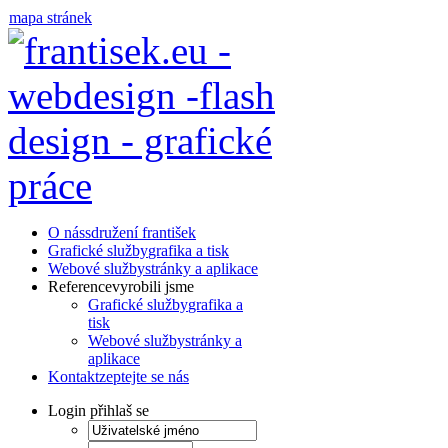
mapa stránek
O nás
sdružení františek
Grafické služby
grafika a tisk
Webové služby
stránky a aplikace
Reference
vyrobili jsme
Grafické služby
grafika a
tisk
Webové služby
stránky a
aplikace
Kontakt
zeptejte se nás
Login
přihlaš se