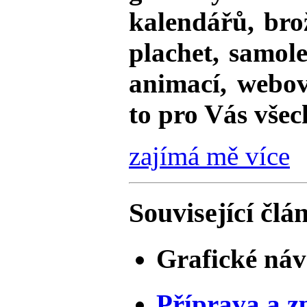
kalendářů, bro
plachet, samole
animací, webov
to pro Vás vše
zajímá mě více
Související člá
Grafické ná
Příprava a z